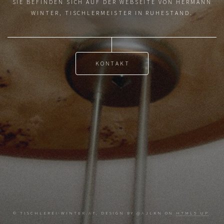
SIE BEFINDEN SICH AUF DER WEBSEITE VON HERMANN
WINTER, TISCHLERMEISTER IN RUHESTAND.
KONTAKT
© TISCHLEREI-WINTER.AT, DESIGN BY @AJLKN ON
HTML5 UP
.