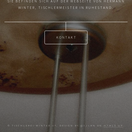
SIE BEFINDEN SICH AUF DER WEBSEITE VON HERMANN
WINTER, TISCHLERMEISTER IN RUHESTAND.
KONTAKT
© TISCHLEREI-WINTER.AT, DESIGN BY @AJLKN ON
HTML5 UP
.