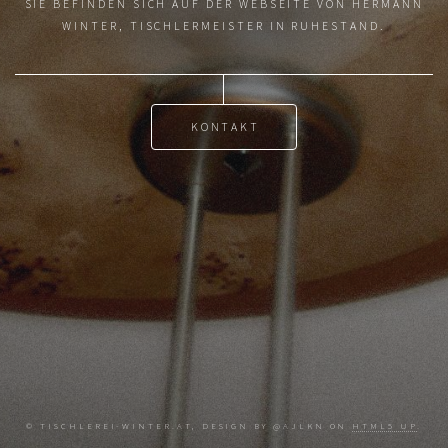
SIE BEFINDEN SICH AUF DER WEBSEITE VON HERMANN
WINTER, TISCHLERMEISTER IN RUHESTAND.
KONTAKT
© TISCHLEREI-WINTER.AT, DESIGN BY @AJLKN ON
HTML5 UP
.