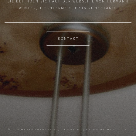
SIE BEFINDEN SICH AUF DER WEBSEITE VON HERMANN
WINTER, TISCHLERMEISTER IN RUHESTAND.
KONTAKT
© TISCHLEREI-WINTER.AT, DESIGN BY @AJLKN ON
HTML5 UP
.