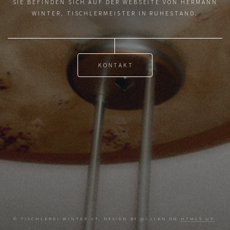
SIE BEFINDEN SICH AUF DER WEBSEITE VON HERMANN
WINTER, TISCHLERMEISTER IN RUHESTAND.
KONTAKT
© TISCHLEREI-WINTER.AT, DESIGN BY @AJLKN ON
HTML5 UP
.