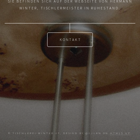
SIE BEFINDEN SICH AUF DER WEBSEITE VON HERMANN
WINTER, TISCHLERMEISTER IN RUHESTAND.
KONTAKT
© TISCHLEREI-WINTER.AT, DESIGN BY @AJLKN ON
HTML5 UP
.