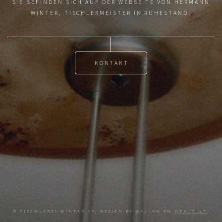
SIE BEFINDEN SICH AUF DER WEBSEITE VON HERMANN
WINTER, TISCHLERMEISTER IN RUHESTAND.
KONTAKT
© TISCHLEREI-WINTER.AT, DESIGN BY @AJLKN ON
HTML5 UP
.