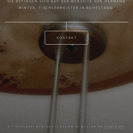
SIE BEFINDEN SICH AUF DER WEBSEITE VON HERMANN
WINTER, TISCHLERMEISTER IN RUHESTAND.
KONTAKT
© TISCHLEREI-WINTER.AT, DESIGN BY @AJLKN ON
HTML5 UP
.